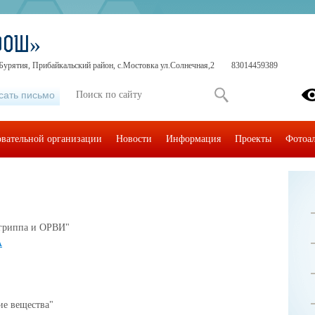
ООШ»
Бурятия, Прибайкальский район, с.Мостовка ул.Солнечная,2
83014459389
сать письмо
овательной организации
Новости
Информация
Проекты
Фотоа
 гриппа и ОРВИ"
A
ие вещества"