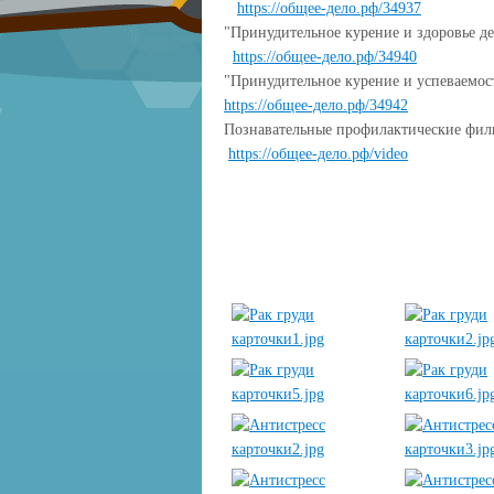
https://общее-дело.рф/34937
"Принудительное курение и здоровье де
https://общее-дело.рф/34940
"Принудительное курение и успеваемос
https://общее-дело.рф/34942
Познавательные профилактические фил
https://общее-дело.рф/video