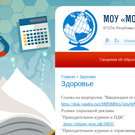
МОУ «М
671254, Республика 
Напи
Сведения об образ
Главная
»
Здоровье
Здоровье
Ссылка на видеоролик "Вакцинация от
https://disk.yandex.ru/i/0MNMHris7qlwW
Ролики социальной рекламы:
"Принудительное курение и ПДК"
https://общее-дело.рф/34935
"Принудительное курение и отравляющ