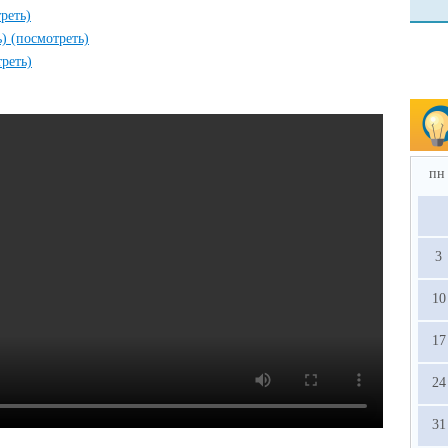
реть)
ь)
(посмотреть)
реть)
пн
3
10
17
24
31