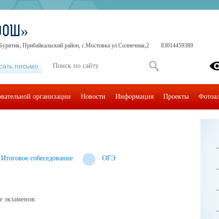
ООШ»
Бурятия, Прибайкальский район, с.Мостовка ул.Солнечная,2
83014459389
сать письмо
овательной организации
Новости
Информация
Проекты
Фотоа
Итоговое собеседование
ОГЭ
е экзаменов: