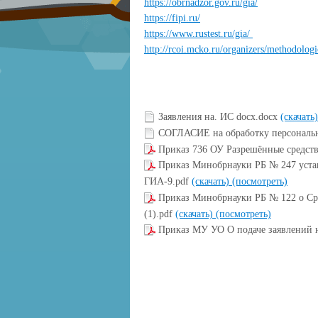
https://obrnadzor.gov.ru/gia/
https://fipi.ru/
https://www.rustest.ru/gia/
http://rcoi.mcko.ru/organizers/methodologi
Заявления на. ИС docx.docx
(скачать)
СОГЛАСИЕ на обработку персональ
Приказ 736 ОУ Разрешённые средст
Приказ Минобрнауки РБ № 247 уста
ГИА-9.pdf
(скачать)
(посмотреть)
Приказ Минобрнауки РБ № 122 о Ср
(1).pdf
(скачать)
(посмотреть)
Приказ МУ УО О подаче заявлений 