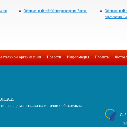
вания
Официальный сайт Минпросвещения России
Официальный с
образования Р
овательной организации
Новости
Информация
Проекты
Фотоа
.01.2025
тивная прямая ссылка на источник обязательна
Сай
№1