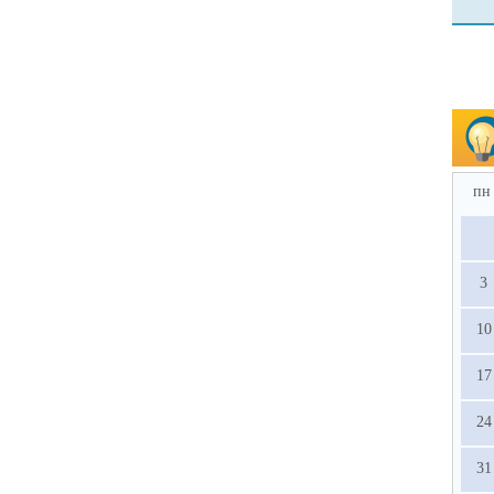
пн
3
10
17
24
31