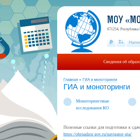
МОУ «М
671254, Республика 
Напи
Сведения об образ
Главная
»
ГИА и моноторинги
ГИА и моноторинги
Мониторинговые
исследования КО
Полезные ссылки для подготовки к сдач
https://obrnadzor.gov.ru/navigator-gia/