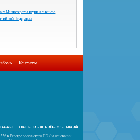
айт Министерства науки и высшего
оссийской Федерации
льбомы
Контакты
т создан на портале сайтыобразованию.рф
556 в Реестре российского ПО (на основании