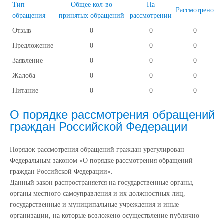
Тип
Общее кол-во
На
Рассмотрено
обращения
принятых обращений
рассмотрении
Отзыв
0
0
0
Предложение
0
0
0
Заявление
0
0
0
Жалоба
0
0
0
Питание
0
0
0
О порядке рассмотрения обращений
граждан Российской Федерации
Порядок рассмотрения обращений граждан урегулирован
Федеральным законом «О порядке рассмотрения обращений
граждан Российской Федерации».
Данный закон распространяется на государственные органы,
органы местного самоуправления и их должностных лиц,
государственные и муниципальные учреждения и иные
организации, на которые возложено осуществление публично