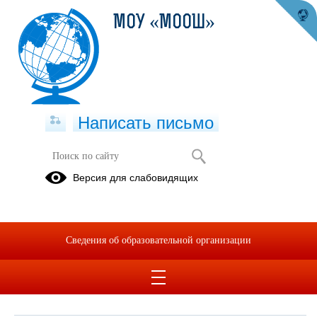
МОУ «МООШ»
Написать письмо
Обращения граждан
Версия для слабовидящих
При помощи данного сервиса вы можете узнать о ходе
рассмотрения вашего обращения, для этого необходимо ввести
номер обращения, присвоенный сервисом в автоматическом
Сведения об образовательной организации
режиме при подаче обращения через электронную форму. Номер
обращения отправляется на электронный адрес, который вы
указывали при подаче обращения в электронной форме.